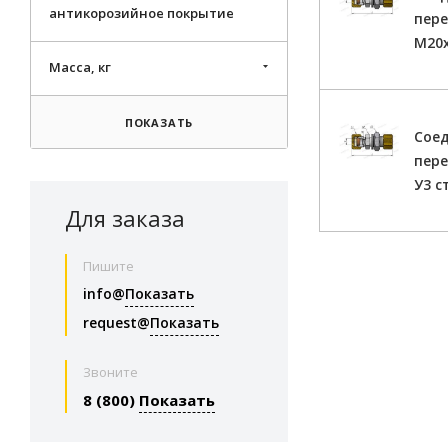
антикорозийное покрытие
пере
М20х
Масса, кг
ПОКАЗАТЬ
Сое
пере
У3 с
Для заказа
Пишите
info@
Показать
request@
Показать
Звоните
8 (800)
Показать