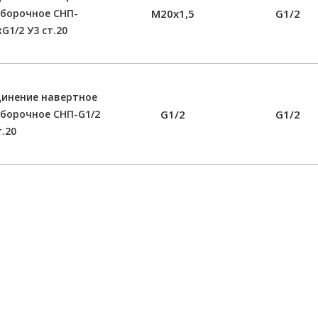
борочное СНП-
М20х1,5
G1/2
G1/2 У3 ст.20
динение навертное
борочное СНП-G1/2
G1/2
G1/2
т.20