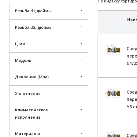
По индексу сортиро
Резьба d1,дюймы
Наи
Резьба d2, дюймы
L, мм
Сое
пере
Модель
G1/2
Давление (Мпа)
Сое
Уплотнение
пер
У3 с
Климатическое
исполнение
Материал и
Сое