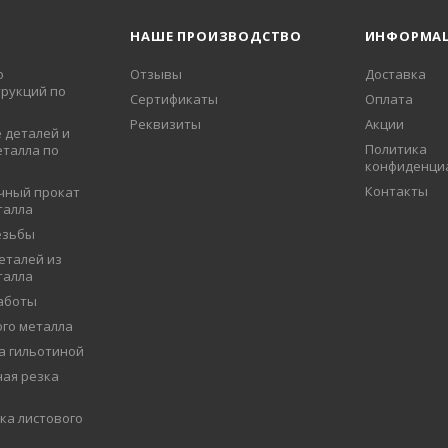
НАШЕ ПРОИЗВОДСТВО
ИНФОРМА
о
Отзывы
Доставка
рукций по
Сертификаты
Оплата
Реквизиты
Акции
 деталей и
Политика
еталла по
конфиденци
Контакты
чный прокат
талла
езьбы
еталей из
талла
аботы
ого металла
а гильотиной
ая резка
ка листового