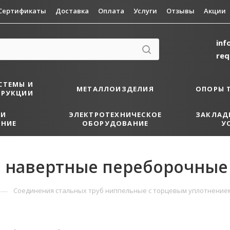
Сертификаты
Доставка
Оплата
Услуги
Отзывы
Акции
inf
re
СТЕМЫ И
МЕТАЛЛОИЗДЕЛИЯ
ОПОРЫ 
ТРУКЦИИ
 И
ЭЛЕКТРОТЕХНИЧЕСКОЕ
ЗАКЛАД
НИЕ
ОБОРУДОВАНИЕ
У
 навертные переборочные
—
Соединения стальных труб ниппельные с торцевым уплотнение