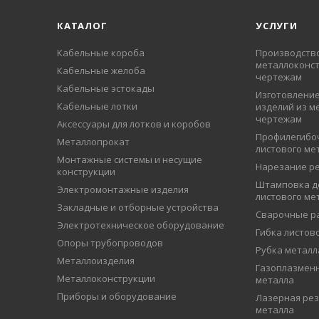
КАТАЛОГ
УСЛУГИ
Кабельные короба
Производств
металлоконст
Кабельные желоба
чертежам
Кабельные эстокады
Изготовление
Кабельные лотки
изделий из м
чертежам
Аксессуары для лотков и коробов
Профилегибо
Металлопрокат
листового ме
Монтажные системы и несущие
Нарезание р
конструкции
Штамповка д
Электромонтажные изделия
листового ме
Закладные и отборные устройства
Сварочные р
Электротехническое оборудование
Гибка листов
Опоры трубопроводов
Рубка металл
Металлоизделия
Газоплазменн
Металлоконструкции
металла
Приборы и оборудование
Лазерная рез
металла