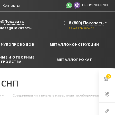
Пн-Пт 8:00-18:00
Контакты
o@
Показать
8 (800)
Показать
quest@
Показать
ЗАКАЗАТЬ ЗВОНОК
ТРУБОПРОВОДОВ
МЕТАЛЛОКОНСТРУКЦИИ
НЫЕ И ОТБОРНЫЕ
МЕТАЛЛОПРОКАТ
СТРОЙСТВА
0
 СНП
—
м
Соединения ниппельные навертные переборочные СНП