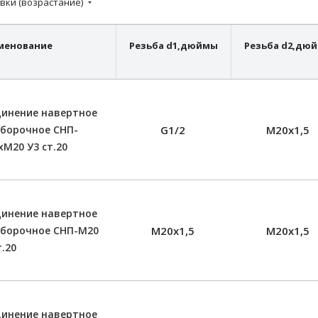
вки (возрастание)
менование
Резьба d1,дюймы
Резьба d2,
дюй
динение навертное
борочное СНП-
G1/2
М20х1,5
хМ20 У3 ст.20
динение навертное
еборочное СНП-М20
М20х1,5
М20х1,5
т.20
динение навертное