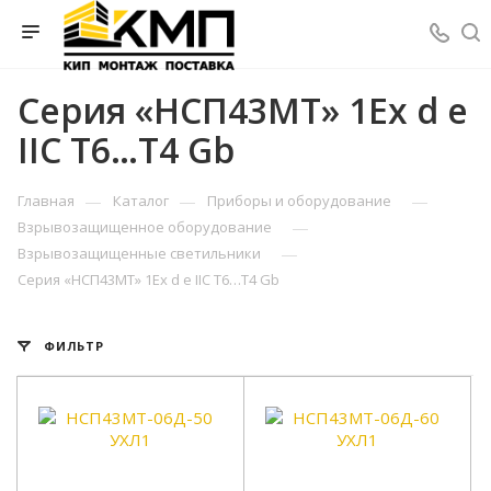
Серия «НСП43МТ» 1Ех d е
IIС T6…Т4 Gb
—
—
—
Главная
Каталог
Приборы и оборудование
—
Взрывозащищенное оборудование
—
Взрывозащищенные светильники
Серия «НСП43МТ» 1Ех d е IIС T6…Т4 Gb
ФИЛЬТР