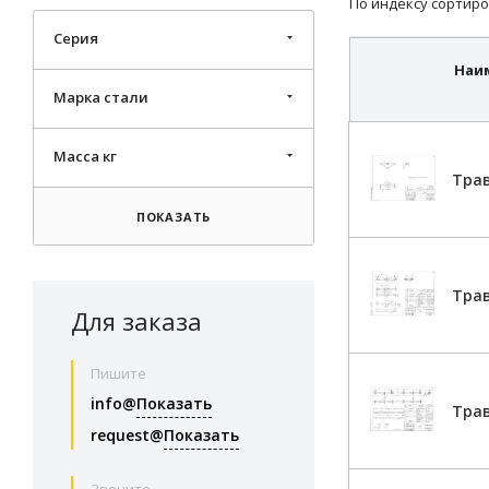
По индексу сортиро
Серия
Наи
Марка стали
Масса кг
Трав
ПОКАЗАТЬ
Трав
Для заказа
Пишите
info@
Показать
Трав
request@
Показать