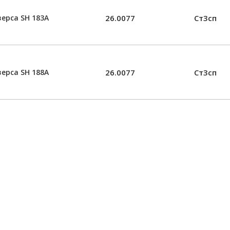
ерса SН 183А
26.0077
Ст3сп
ерса SН 188А
26.0077
Ст3сп