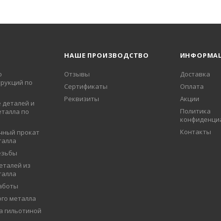
НАШЕ ПРОИЗВОДСТВО
ИНФОРМА
о
Отзывы
Доставка
рукций по
Сертификаты
Оплата
Реквизиты
Акции
 деталей и
Политика
еталла по
конфиденци
Контакты
чный прокат
талла
езьбы
еталей из
талла
аботы
ого металла
а гильотиной