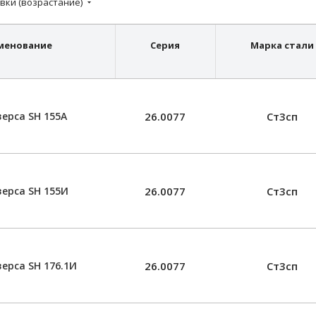
вки (возрастание)
менование
Серия
Марка стали
ерса SН 155А
26.0077
Ст3сп
ерса SН 155И
26.0077
Ст3сп
ерса SН 176.1И
26.0077
Ст3сп