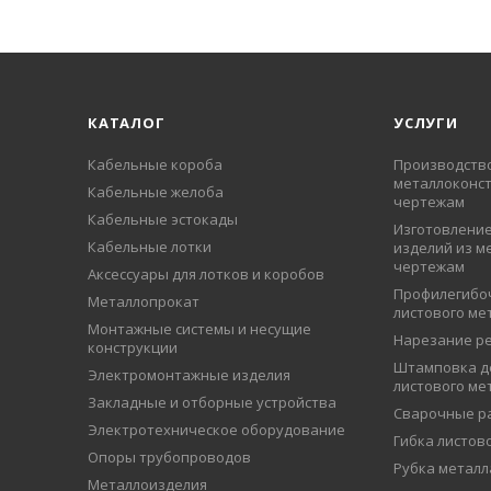
КАТАЛОГ
УСЛУГИ
Кабельные короба
Производств
металлоконст
Кабельные желоба
чертежам
Кабельные эстокады
Изготовление
Кабельные лотки
изделий из м
чертежам
Аксессуары для лотков и коробов
Профилегибо
Металлопрокат
листового ме
Монтажные системы и несущие
Нарезание р
конструкции
Штамповка д
Электромонтажные изделия
листового ме
Закладные и отборные устройства
Сварочные р
Электротехническое оборудование
Гибка листов
Опоры трубопроводов
Рубка металл
Металлоизделия