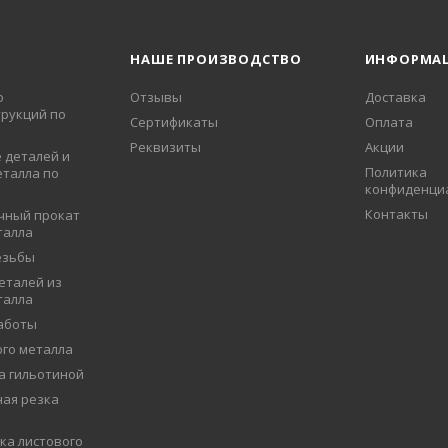
НАШЕ ПРОИЗВОДСТВО
ИНФОРМА
о
Отзывы
Доставка
рукций по
Сертификаты
Оплата
Реквизиты
Акции
 деталей и
Политика
еталла по
конфиденци
Контакты
чный прокат
талла
езьбы
еталей из
талла
аботы
ого металла
а гильотиной
ая резка
ка листового