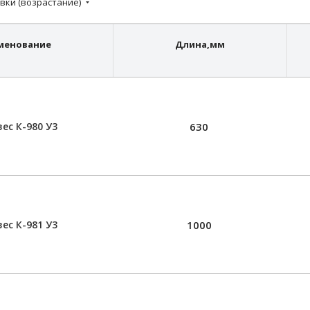
вки (возрастание)
менование
Длина,
мм
ес К-980 У3
630
ес К-981 У3
1000