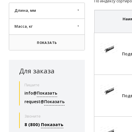
По индексу сортиро
Длина, мм
Наи
Масса, кг
ПОКАЗАТЬ
Подв
Для заказа
Пишите
info@
Показать
Подв
request@
Показать
Звоните
8 (800)
Показать