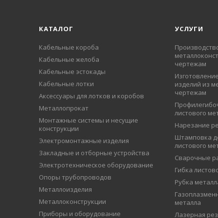
КАТАЛОГ
УСЛУГИ
Кабельные короба
Производств
металлоконст
Кабельные желоба
чертежам
Кабельные эстокады
Изготовление
Кабельные лотки
изделий из м
чертежам
Аксессуары для лотков и коробов
Профилегибо
Металлопрокат
листового ме
Монтажные системы и несущие
Нарезание р
конструкции
Штамповка д
Электромонтажные изделия
листового ме
Закладные и отборные устройства
Сварочные р
Электротехническое оборудование
Гибка листов
Опоры трубопроводов
Рубка металл
Металлоизделия
Газоплазменн
Металлоконструкции
металла
Приборы и оборудование
Лазерная рез