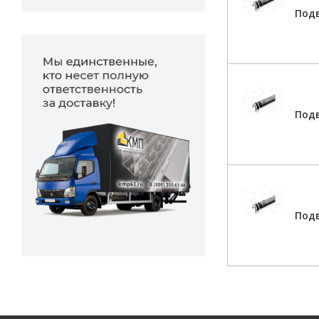
Подв
Подв
Подв