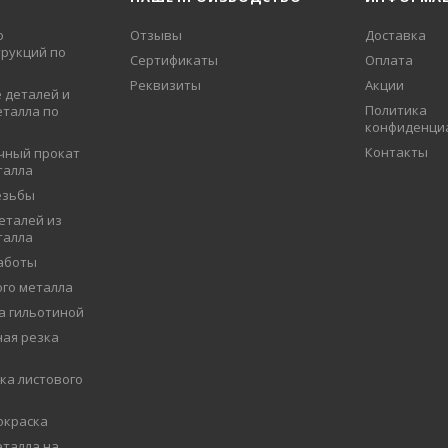
о
Отзывы
Доставка
рукций по
Сертификаты
Оплата
Реквизиты
Акции
 деталей и
Политика
еталла по
конфиденци
Контакты
чный прокат
талла
езьбы
еталей из
талла
аботы
ого металла
а гильотиной
ая резка
ка листового
окраска
талла на