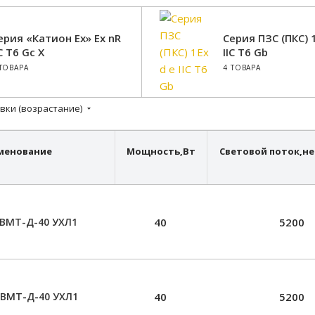
ерия «Катион Ех» Ех nR
Серия ПЗС (ПКС) 1
IC T6 Gc X
IIС T6 Gb
 ТОВАРА
4 ТОВАРА
вки (возрастание)
менование
Мощность,
Вт
Световой поток,не
ВМТ-Д-40 УХЛ1
40
5200
-ВМТ-Д-40 УХЛ1
40
5200