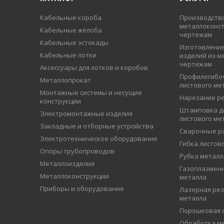
Кабельные короба
Производств
металлоконст
Кабельные желоба
чертежам
Кабельные эстокады
Изготовление
Кабельные лотки
изделий из м
чертежам
Аксессуары для лотков и коробов
Профилегибо
Металлопрокат
листового ме
Монтажные системы и несущие
Нарезание р
конструкции
Штамповка д
Электромонтажные изделия
листового ме
Закладные и отборные устройства
Сварочные р
Электротехническое оборудование
Гибка листов
Опоры трубопроводов
Рубка металл
Металлоизделия
Газоплазменн
Металлоконструкции
металла
Приборы и оборудование
Лазерная рез
металла
Порошковая 
Обработка ме