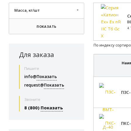
Масса, кг/шт
С
I
ПОКАЗАТЬ
4
По индексу сортиро
Для заказа
Наи
Пишите
info@
Показать
request@
Показать
ПЗС-
Звоните
8 (800)
Показать
ПКС