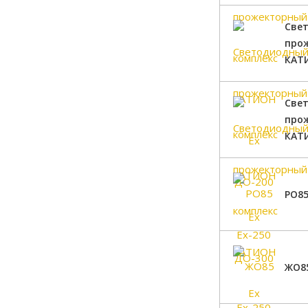
Све
про
КАТИ
Све
про
КАТИ
РО85
ЖО85