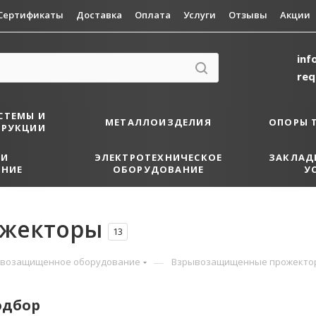
Сертификаты
Доставка
Оплата
Услуги
Отзывы
Акции
inf
re
СТЕМЫ И
МЕТАЛЛОИЗДЕЛИЯ
ОПОРЫ 
ТРУКЦИИ
 И
ЭЛЕКТРОТЕХНИЧЕСКОЕ
ЗАКЛАД
НИЕ
ОБОРУДОВАНИЕ
У
жекторы
13
—
возащищенное оборудование
Взрывозащищенные прожекто
одбор