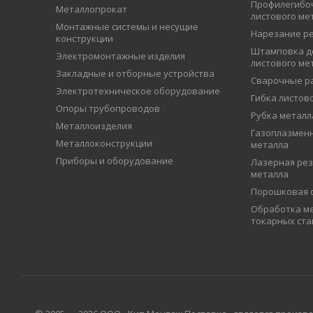
Профилегибо
Металлопрокат
листового ме
Монтажные системы и несущие
Нарезание р
конструкции
Штамповка д
Электромонтажные изделия
листового ме
Закладные и отборные устройства
Сварочные р
Электротехническое оборудование
Гибка листов
Опоры трубопроводов
Рубка металл
Металлоизделия
Газоплазменн
Металлоконструкции
металла
Приборы и оборудование
Лазерная рез
металла
Порошковая 
Обработка ме
токарных ста