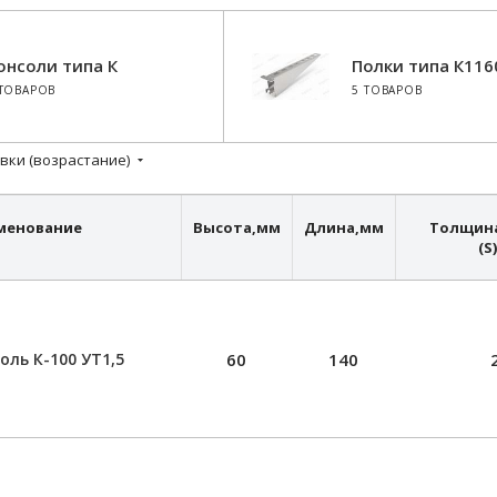
онсоли типа К
Полки типа К116
 ТОВАРОВ
5 ТОВАРОВ
вки (возрастание)
менование
Высота,мм
Длина,мм
Толщин
(S)
оль К-100 УТ1,5
60
140