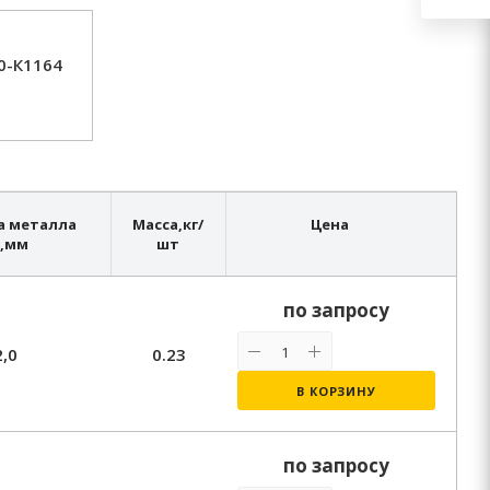
0-К1164
а металла
Масса,
кг/
Цена
,
мм
шт
по запросу
2,0
0.23
В КОРЗИНУ
по запросу