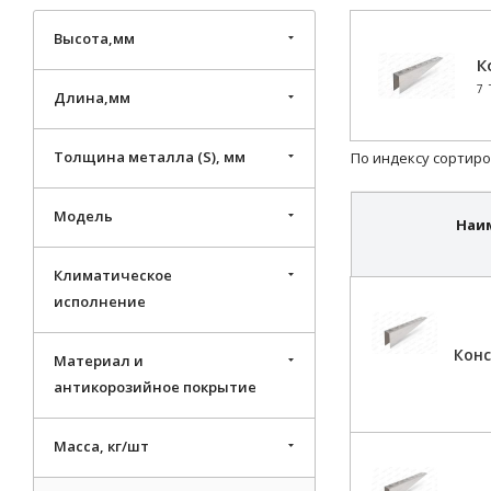
Высота,мм
К
7
Длина,мм
Толщина металла (S), мм
По индексу сортиро
Модель
Наи
Климатическое
исполнение
Конс
Материал и
антикорозийное покрытие
Масса, кг/шт