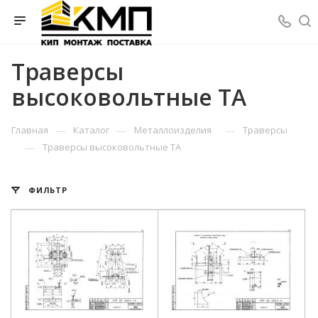
Траверсы
высоковольтные ТА
—
—
—
Главная
Каталог
Металлоизделия
Траверсы
—
Траверсы высоковольтные ТА
ФИЛЬТР