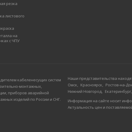
ая резка
ка листового
окраска
талла на
нках с ЧПУ
Наши представительства находят
одителем кабеленесущих систем
Омск
Красноярск
Ростов-на-До
роительно-монтажных,
Нижний Новгород
Екатеринбург
ции, приборов аварийной
ажных изделий по России и СНГ.
Информация на сайте носит инфо
Актуальность цен и поставляем