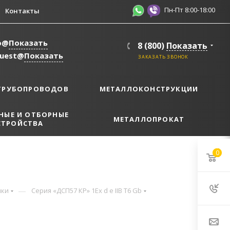
Пн-Пт 8:00-18:00
Контакты
o@
Показать
8 (800)
Показать
quest@
Показать
ЗАКАЗАТЬ ЗВОНОК
ТРУБОПРОВОДОВ
МЕТАЛЛОКОНСТРУКЦИИ
НЫЕ И ОТБОРНЫЕ
МЕТАЛЛОПРОКАТ
СТРОЙСТВА
0
—
ики
Серия «ДСП57 КP» 1Ех d e IIB T6 Gb