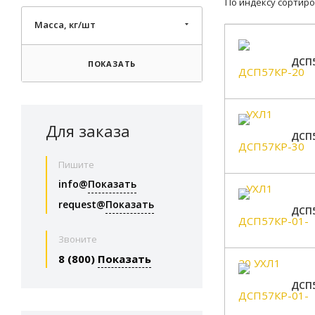
По индексу сортиро
Масса, кг/шт
ДСП5
ПОКАЗАТЬ
Для заказа
ДСП5
Пишите
info@
Показать
request@
Показать
ДСП5
Звоните
8 (800)
Показать
ДСП5