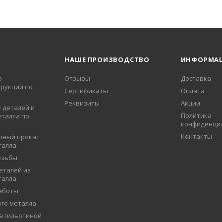
НАШЕ ПРОИЗВОДСТВО
ИНФОРМА
о
Отзывы
Доставка
рукций по
Сертификаты
Оплата
Реквизиты
Акции
 деталей и
Политика
еталла по
конфиденци
Контакты
чный прокат
талла
езьбы
еталей из
талла
аботы
ого металла
а гильотиной