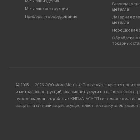
Металлоизделия
Газоплазменн
Металлоконструкции
металла
Приборы и оборудование
Лазерная рез
металла
Порошковая 
Обработка ме
токарных ста
© 2005 — 2026 ООО «Кип Монтаж Поставка» является произв
и металлоконструкций, оказывает услуги по выполнению ст
пусконаладочных работах КИПиА, АСУ ТП систем автоматиза
защиты и сигнализации, осуществляет поставку электромонт