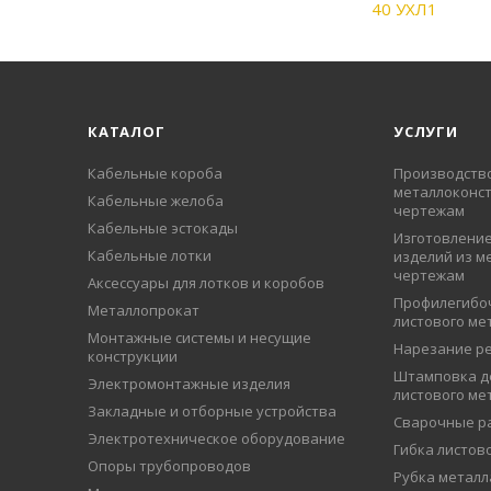
КАТАЛОГ
УСЛУГИ
Кабельные короба
Производств
металлоконст
Кабельные желоба
чертежам
Кабельные эстокады
Изготовление
Кабельные лотки
изделий из м
чертежам
Аксессуары для лотков и коробов
Профилегибо
Металлопрокат
листового ме
Монтажные системы и несущие
Нарезание р
конструкции
Штамповка д
Электромонтажные изделия
листового ме
Закладные и отборные устройства
Сварочные р
Электротехническое оборудование
Гибка листов
Опоры трубопроводов
Рубка металл