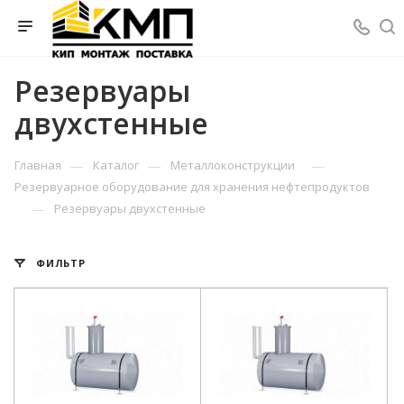
Резервуары
двухстенные
—
—
—
Главная
Каталог
Металлоконструкции
Резервуарное оборудование для хранения нефтепродуктов
—
Резервуары двухстенные
ФИЛЬТР