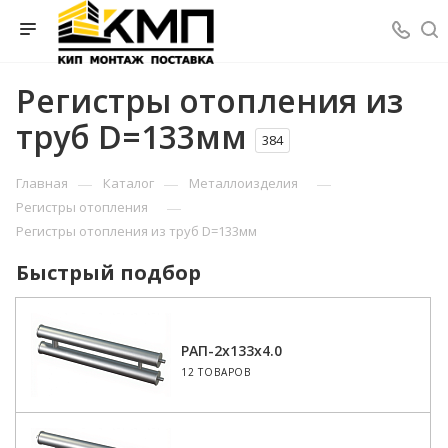
Регистры отопления из
труб D=133мм
384
—
—
—
Главная
Каталог
Металлоизделия
—
Регистры отопления
Регистры отопления из труб D=133мм
Быстрый подбор
РАП-2x133x4.0
12 ТОВАРОВ