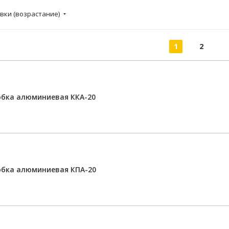
вки (возрастание)
1
2
бка алюминиевая ККА-20
обка алюминиевая КПА-20