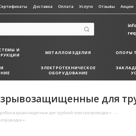
Сертификаты
Доставка
Оплата
Услуги
Отзывы
Акции
inf
re
СТЕМЫ И
МЕТАЛЛОИЗДЕЛИЯ
ОПОРЫ 
ТРУКЦИИ
 И
ЭЛЕКТРОТЕХНИЧЕСКОЕ
ЗАКЛАД
НИЕ
ОБОРУДОВАНИЕ
У
зрывозащищенные для тру
—
робки взрывозащитные для трубной электропроводки
ропроводки