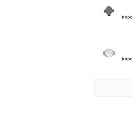
Коро
Кор