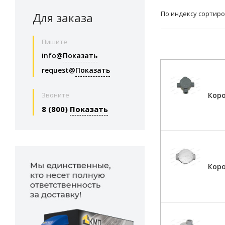
По индексу сортиро
Для заказа
Пишите
info@
Показать
request@
Показать
Коро
Звоните
8 (800)
Показать
Кор