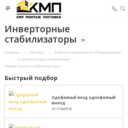
Инверторные
стабилизаторы
39
—
—
Главная
Каталог
Электротехническое оборудование
—
—
Стабилизаторы напряжения
Инверторные стабилизаторы
Быстрый подбор
Одофазный вход однофазный
выход
29 ТОВАРОВ