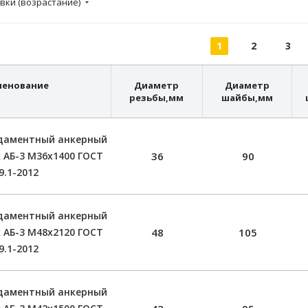
вки (возрастание)
1
2
3
менование
Диаметр
Диаметр
резьбы,мм
шайбы,мм
даментный анкерный
 АБ-3 М36х1400 ГОСТ
36
90
9.1-2012
даментный анкерный
 АБ-3 М48х2120 ГОСТ
48
105
9.1-2012
даментный анкерный