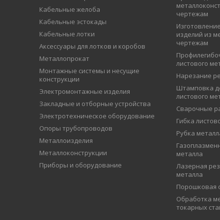
металлоконст
Кабельные желоба
чертежам
Кабельные эстокады
Изготовление
Кабельные лотки
изделий из м
чертежам
Аксессуары для лотков и коробов
Профилегибо
Металлопрокат
листового ме
Монтажные системы и несущие
Нарезание р
конструкции
Штамповка д
Электромонтажные изделия
листового ме
Закладные и отборные устройства
Сварочные р
Электротехническое оборудование
Гибка листов
Опоры трубопроводов
Рубка металл
Металлоизделия
Газоплазменн
Металлоконструкции
металла
Приборы и оборудование
Лазерная рез
металла
Порошковая 
Обработка ме
токарных ста