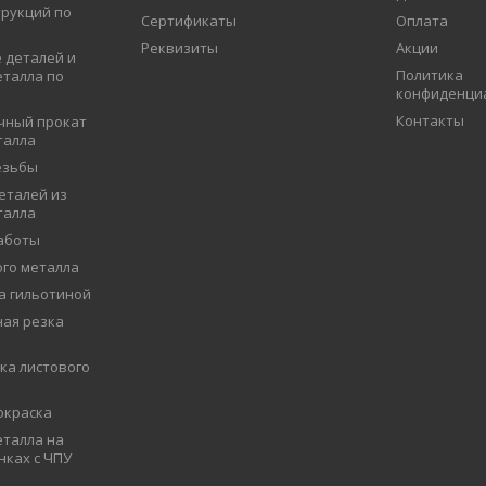
рукций по
Сертификаты
Оплата
Реквизиты
Акции
 деталей и
Политика
еталла по
конфиденци
Контакты
чный прокат
талла
езьбы
еталей из
талла
аботы
ого металла
а гильотиной
ая резка
ка листового
окраска
талла на
нках с ЧПУ