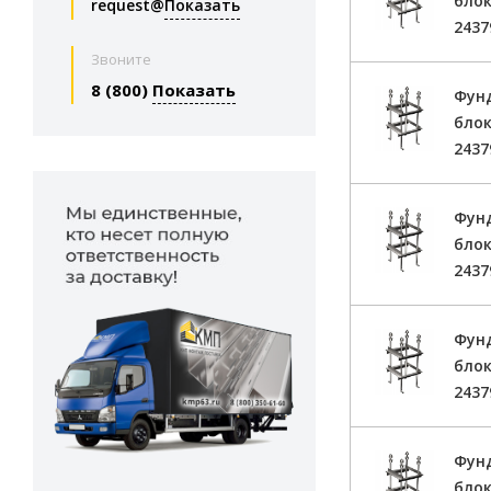
блок
request@
Показать
2437
Звоните
8 (800)
Показать
Фун
блок
2437
Фун
блок
2437
Фун
блок
2437
Фун
блок