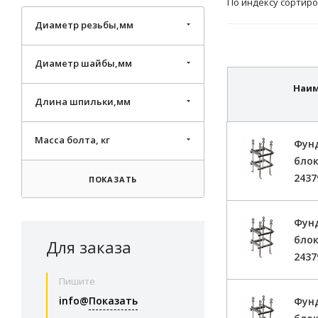
По индексу сортиро
Диаметр резьбы,мм
Диаметр шайбы,мм
Наи
Длина шпильки,мм
Масса болта, кг
Фун
блок
2437
ПОКАЗАТЬ
Фун
блок
Для заказа
2437
Пишите
info@
Показать
Фун