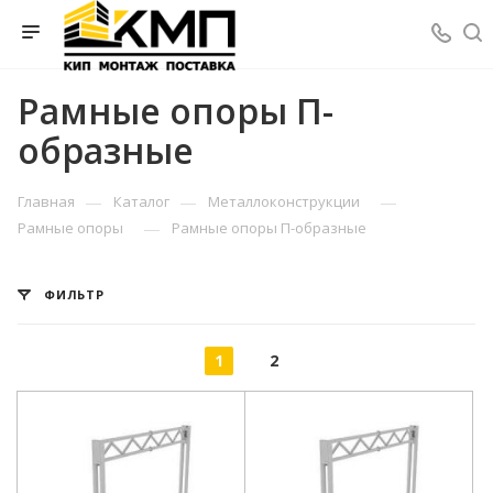
Рамные опоры П-
образные
—
—
—
Главная
Каталог
Металлоконструкции
—
Рамные опоры
Рамные опоры П-образные
ФИЛЬТР
1
2