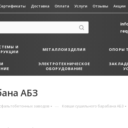
Сертификаты
Доставка
Оплата
Услуги
Отзывы
Акции
inf
re
СТЕМЫ И
МЕТАЛЛОИЗДЕЛИЯ
ОПОРЫ 
ТРУКЦИИ
 И
ЭЛЕКТРОТЕХНИЧЕСКОЕ
ЗАКЛАД
НИЕ
ОБОРУДОВАНИЕ
У
ана АБЗ
—
асфальтобетонных заводов
Ковши сушильного барабана АБЗ