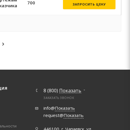
700
ЗАПРОСИТЬ ЦЕНУ
казчика
ЦИЯ
8 (800)
Показать
ЗАКАЗАТЬ ЗВОНОК
info@
Показать
request@
Показать
альности
446100, г. Чапаевск, ул.