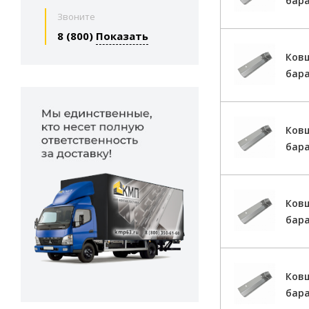
бар
Звоните
8 (800)
Показать
Ков
бар
Ков
бара
Ков
бара
Ков
бар