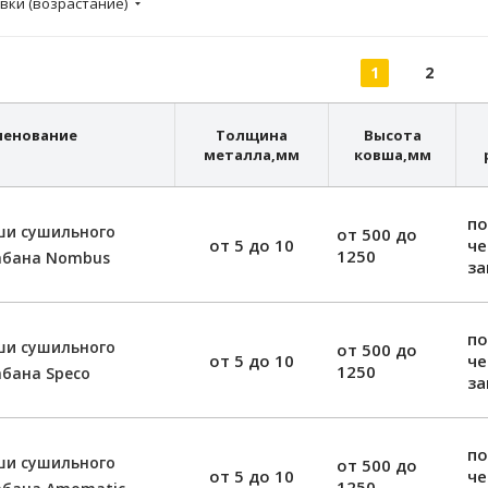
вки (возрастание)
1
2
менование
Толщина
Высота
металла,
мм
ковша,
мм
по
ши сушильного
от 500 до
от 5 до 10
ч
1250
абана Nombus
за
по
ши сушильного
от 500 до
от 5 до 10
ч
1250
бана Speco
за
по
ши сушильного
от 500 до
от 5 до 10
ч
1250