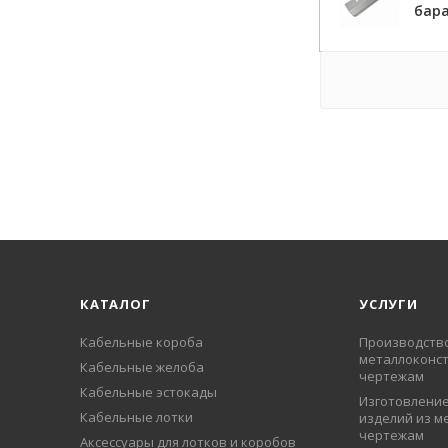
бара
КАТАЛОГ
УСЛУГИ
Кабельные короба
Производств
металлоконст
Кабельные желоба
чертежам
Кабельные эстокады
Изготовление
Кабельные лотки
изделий из м
чертежам
Аксессуары для лотков и коробов