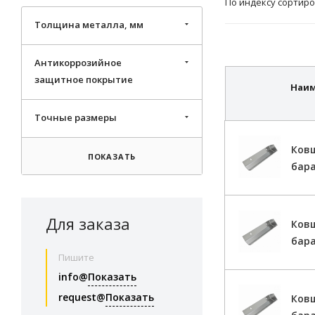
По индексу сортиро
Толщина металла, мм
Антикоррозийное
защитное покрытие
Наи
Точные размеры
Ков
ПОКАЗАТЬ
бар
Для заказа
Ков
бара
Пишите
info@
Показать
request@
Показать
Ков