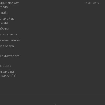
Контакты
чный прокат
талла
езьбы
еталей из
талла
аботы
ого металла
а гильотиной
ая резка
ка листового
окраска
талла на
нках с ЧПУ