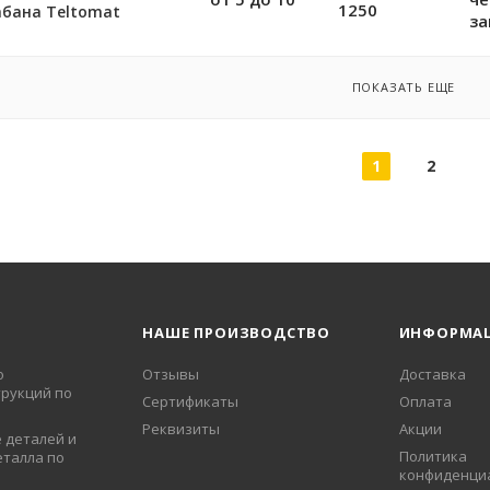
1250
бана Teltomat
за
ПОКАЗАТЬ ЕЩЕ
1
2
НАШЕ ПРОИЗВОДСТВО
ИНФОРМА
о
Отзывы
Доставка
рукций по
Сертификаты
Оплата
Реквизиты
Акции
 деталей и
Политика
еталла по
конфиденци