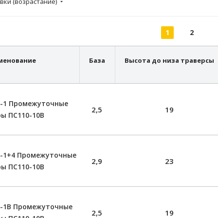
вки (возрастание)
1
2
менование
База
Высота до низа траверсы
0-1 Промежуточные
2,5
19
ы ПС110-10В
0-1+4 Промежуточные
2,9
23
ы ПС110-10В
0-1В Промежуточные
2,5
19