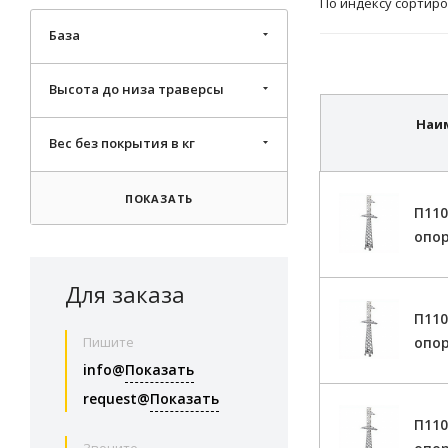
По индексу сортиро
База
Высота до низа траверсы
Наи
Вес без покрытия в кг
ПОКАЗАТЬ
П11
опор
Для заказа
П11
опор
Пишите
info@
Показать
request@
Показать
П11