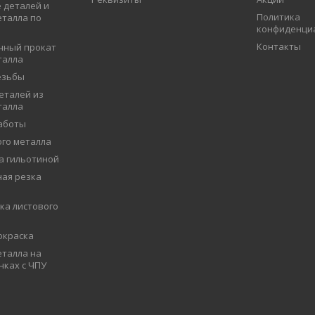
 деталей и
Политика
еталла по
конфиденци
Контакты
чный прокат
талла
езьбы
еталей из
талла
аботы
ого металла
а гильотиной
ая резка
ка листового
окраска
талла на
нках с ЧПУ