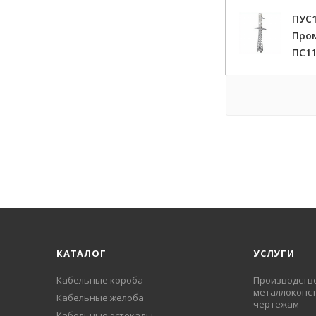
ПУС1
Про
ПС11
КАТАЛОГ
УСЛУГИ
Кабельные короба
Производств
металлоконст
Кабельные желоба
чертежам
Кабельные эстокады