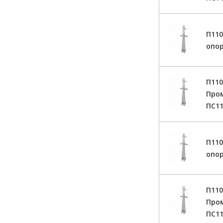
П11
опор
П110
Про
ПС11
П11
опор
П110
Про
ПС11