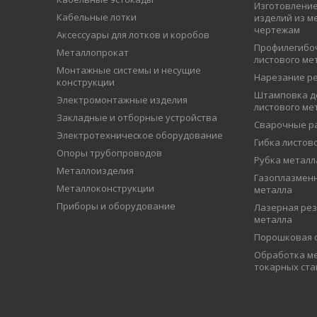
Изготовление
Кабельные лотки
изделий из м
чертежам
Аксессуары для лотков и коробов
Профилегибо
Металлопрокат
листового ме
Монтажные системы и несущие
Нарезание р
конструкции
Штамповка д
Электромонтажные изделия
листового ме
Закладные и отборные устройства
Сварочные р
Электротехническое оборудование
Гибка листов
Опоры трубопроводов
Рубка металл
Металлоизделия
Газоплазменн
Металлоконструкции
металла
Приборы и оборудование
Лазерная рез
металла
Порошковая 
Обработка ме
токарных ста