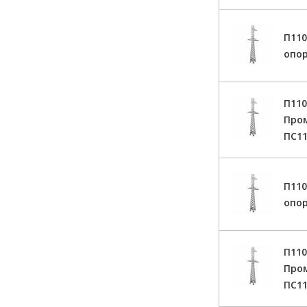
П11
опор
П110
Про
ПС11
П11
опор
П110
Про
ПС11