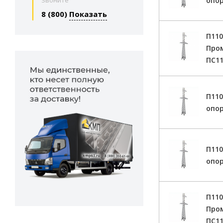
опор
Звоните
8 (800)
Показать
П110
Про
ПС11
П11
опор
П11
опор
П110
Про
ПС11