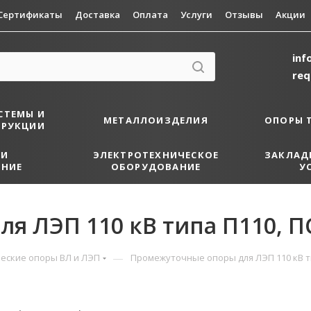
Сертификаты
Доставка
Оплата
Услуги
Отзывы
Акции
inf
re
СТЕМЫ И
МЕТАЛЛОИЗДЕЛИЯ
ОПОРЫ 
ТРУКЦИИ
 И
ЭЛЕКТРОТЕХНИЧЕСКОЕ
ЗАКЛАД
НИЕ
ОБОРУДОВАНИЕ
У
я ЛЭП 110 кВ типа П110, П
—
еские опоры ВЛ и ЛЭП
Промежуточные опоры для ЛЭП 110 кВ т