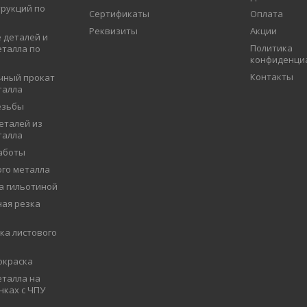
рукций по
Сертификаты
Оплата
Реквизиты
Акции
 деталей и
Политика
еталла по
конфиденци
Контакты
чный прокат
талла
езьбы
еталей из
талла
аботы
ого металла
а гильотиной
ая резка
ка листового
окраска
талла на
нках с ЧПУ