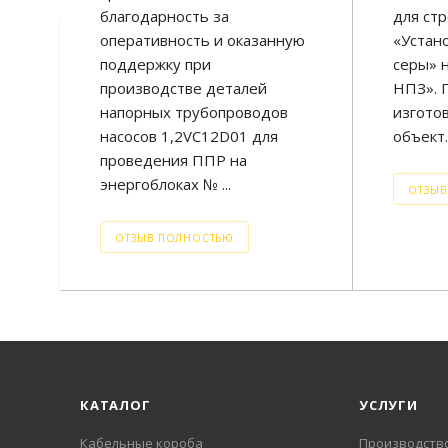
благодарность за
для ст
оперативность и оказанную
«Устан
поддержку при
серы» 
производстве деталей
НПЗ». 
напорных трубопроводов
изготов
насосов 1,2VC12D01 для
объект..
проведения ППР на
энергоблоках № ...
ОТЗЫВ
ОТЗЫВ ПОЛНОСТЬЮ
КАТАЛОГ
УСЛУГИ
Кабельные короба
Производств