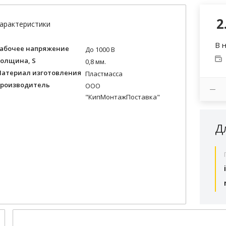
2
арактеристики
В 
абочее напряжение
До 1000 В
олщина, S
0,8 мм.
атериал изготовления
Пластмасса
роизводитель
ООО
"КипМонтажПоставка"
Д