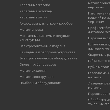
металлоконст
Кабельные желоба
чертежам
Кабельные эстокады
Изготовление
Кабельные лотки
изделий из м
чертежам
Аксессуары для лотков и коробов
Профилегибо
Металлопрокат
листового ме
Монтажные системы и несущие
Нарезание р
конструкции
Штамповка д
Электромонтажные изделия
листового ме
Закладные и отборные устройства
Сварочные р
Электротехническое оборудование
Гибка листов
Опоры трубопроводов
Рубка металл
Металлоизделия
Газоплазменн
Металлоконструкции
металла
Приборы и оборудование
Лазерная рез
металла
Порошковая 
Обработка ме
токарных ста