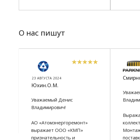
О нас пишут
Смирно
23 АВГУСТА 2024
Юхин.О.М.
Уважае
Уважаемый Денис
Владим
Владимирович!
Выража
АО «Атомэнергоремонт»
коллек
выражает ООО «КМП»
Монтаж
признательность и
постав