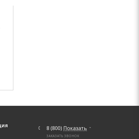
перфорированного профиля
из нержавеющей стали для
нужд Госкорпорации
а
«Росатом».
Продукция была
разработана согласно
техническому заданию...
ОТЗЫВ ПОЛНОСТЬЮ
ЦИЯ
8 (800)
Показать
ЗАКАЗАТЬ ЗВОНОК