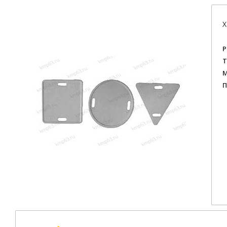
Х
Р
Т
М
П