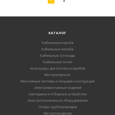
1
2
КАТАЛОГ
Кабельные короба
Кабельные желоба
Кабельные эстокады
Кабельные лотки
Аксессуары для лотков и коробов
Металлопрокат
Монтажные системы и несущие конструкции
Электромонтажные изделия
Закладные и отборные устройства
Электротехническое оборудование
Опоры трубопроводов
Металлоизделия