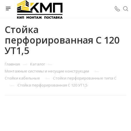
Стойка
перфорированная С 120
УТ1,5
—
—
Главная
Каталог
—
Монтажные системы и несущие конструкции
—
Стойки кабельные
Стойки перфорированные типа С
—
Стойка перфорированная С 120 УТ1,5