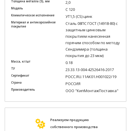
Толщина металла (S), мм
2,0
Модель
С 120
Климатическое исполнение
УТ1,5 (CS) цинк
Материал и антикорозийное
Сталь 08ПС ГОСТ (14918-80) с
покрытие
защитным цинковым
покрытием нанесенная
горячим способом по методу
Сендзимира (толщина
покрытия до 23 мкм)
Масса, кг/шт
0.18
ТУ
23.33.13-004-42526416-2017
Сертификат
РОСС.RU.11АК01.Н001022/19
Страна
РОССИЯ
Производитель
ООО "КипМонтажПоставка"
Реализуем продукцию
собственного производства