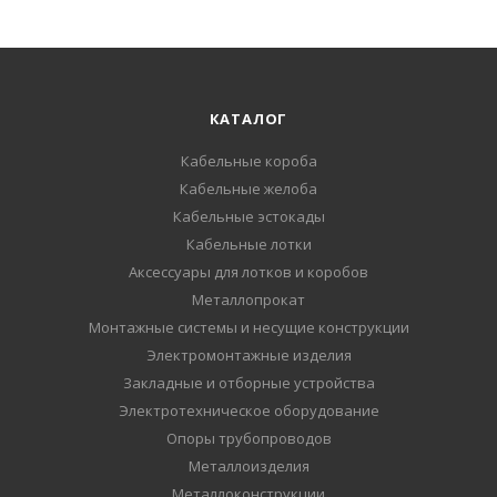
КАТАЛОГ
Кабельные короба
Кабельные желоба
Кабельные эстокады
Кабельные лотки
Аксессуары для лотков и коробов
Металлопрокат
Монтажные системы и несущие конструкции
Электромонтажные изделия
Закладные и отборные устройства
Электротехническое оборудование
Опоры трубопроводов
Металлоизделия
Металлоконструкции