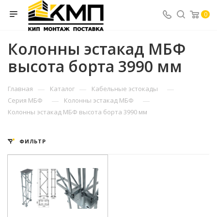
0
Колонны эстакад МБФ
высота борта 3990 мм
—
—
—
Главная
Каталог
Кабельные эстокады
—
—
Серия МБФ
Колонны эстакад МБФ
Колонны эстакад МБФ высота борта 3990 мм
ФИЛЬТР