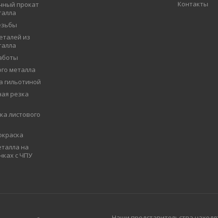
Контакты
чный прокат
талла
езьбы
еталей из
талла
аботы
ого металла
а гильотиной
ая резка
ка листового
окраска
талла на
нках с ЧПУ
Наши представительства находят