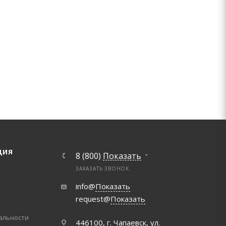
ЦИЯ
8 (800)
Показать
ЗАКАЗАТЬ ЗВОНОК
info@
Показать
request@
Показать
альности
446100, г. Чапаевск, ул.