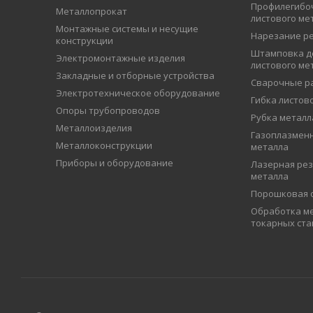
Профилегибо
Металлопрокат
листового ме
Монтажные системы и несущие
Нарезание р
конструкции
Штамповка д
Электромонтажные изделия
листового ме
Закладные и отборные устройства
Сварочные р
Электротехническое оборудование
Гибка листов
Опоры трубопроводов
Рубка металл
Металлоизделия
Газоплазменн
Металлоконструкции
металла
Приборы и оборудование
Лазерная рез
металла
Порошковая 
Обработка ме
токарных ста