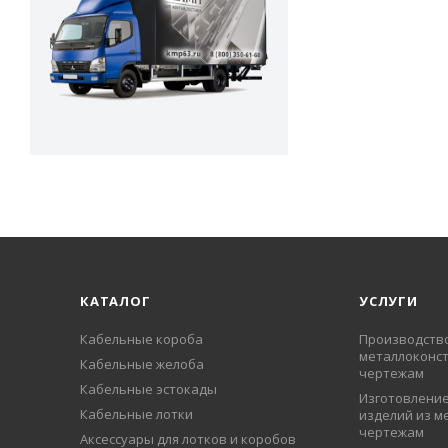
КАТАЛОГ
УСЛУГИ
Кабельные короба
Производств
металлоконст
Кабельные желоба
чертежам
Кабельные эстокады
Изготовление
Кабельные лотки
изделий из м
чертежам
Аксессуары для лотков и коробов