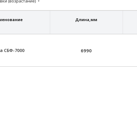
вки (возрастание)
менование
Длина,мм
а СБФ-7000
6990