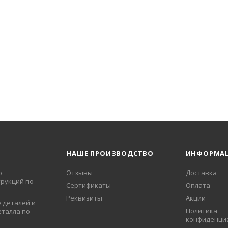
НАШЕ ПРОИЗВОДСТВО
ИНФОРМА
о
Отзывы
Доставка
рукций по
Сертификаты
Оплата
Реквизиты
Акции
 деталей и
Политика
еталла по
конфиденци