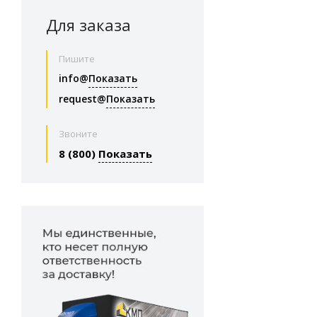
4990 (
2
)
Для заказа
560 (
1
)
Пишите
398 (
2
)
info@
Показать
2160 (
1
)
request@
Показать
Звоните
8 (800)
Показать