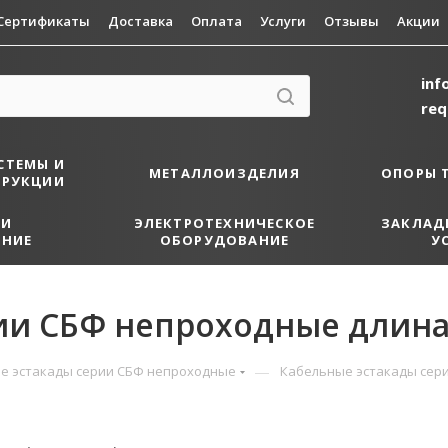
Сертификаты
Доставка
Оплата
Услуги
Отзывы
Акции
inf
re
СТЕМЫ И
МЕТАЛЛОИЗДЕЛИЯ
ОПОРЫ 
ТРУКЦИИ
 И
ЭЛЕКТРОТЕХНИЧЕСКОЕ
ЗАКЛАД
НИЕ
ОБОРУДОВАНИЕ
У
ии СБФ непроходные длина
—
е эстакады серии СБФ непроходные
Кабельные эстакады сери